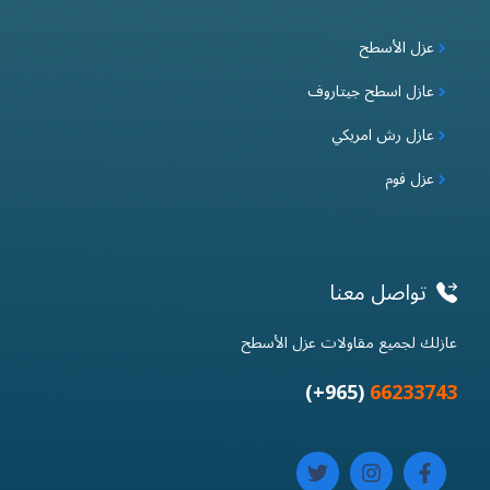
عزل الأسطح
عازل اسطح جيتاروف
عازل رش امريكي
عزل فوم
تواصل معنا
عازلك لجميع مقاولات عزل الأسطح
(965+)
66233743