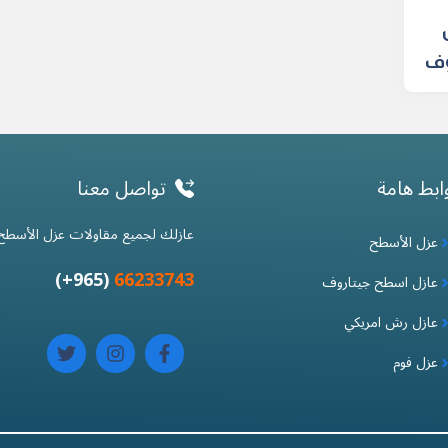
وف
ابط هامة
تواصل معنا
عازلك لجميع مقاولات عزل الأسطح
عزل الأسطح
(965+)
66233743
عازل اسطح جيتاروف
عازل رش امريكي
عزل فوم